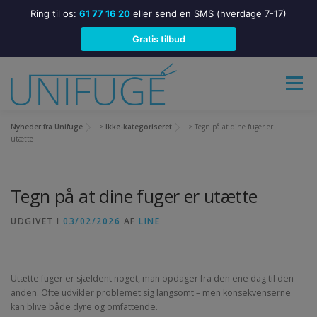
Ring til os:
61 77 16 20
eller send en SMS (hverdage 7-17)
Gratis tilbud
Spring
til
Menu
indhold
Nyheder fra Unifuge
>
Ikke-kategoriseret
>
Tegn på at dine fuger er
FORSIDE
ALT I FUGNING
utætte
Tegn på at dine fuger er utætte
FUGNING HOS ERHVERV
HER FUGER VI
UDGIVET I
03/02/2026
AF
LINE
VEDLIGEHOLDELSE AF ELASTISKE FUGER
KONTAKT
Utætte fuger er sjældent noget, man opdager fra den ene dag til den
anden. Ofte udvikler problemet sig langsomt – men konsekvenserne
kan blive både dyre og omfattende.