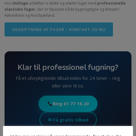
Hos
Unifuge
udskifter vi slidte og utætte fuger med
professionelle
elastiske fuger
, der er tilpasset både bygningstype og klimaet i
København og Nordsjælland.
UDSKIFTNING AF FUGER – KONTAKT OS NU
Klar til professionel fugning?
Få et uforpligtende tilbud inden for 24 timer – ring
eller skriv til os.
Ring 61 77 16 20
✉ Få gratis tilbud