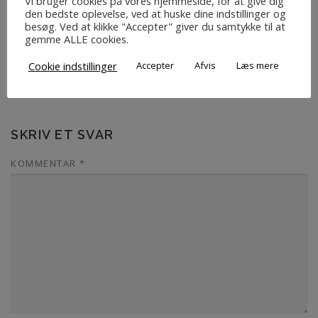
Vi bruger cookies på vores hjemmeside, for at give dig
den bedste oplevelse, ved at huske dine indstillinger og
besøg. Ved at klikke "Accepter" giver du samtykke til at
gemme ALLE cookies.
UDGIVET I
IKKE-KATEGORISERET
Cookie indstillinger
Accepter
Afvis
Læs mere
SKRIV ET SVAR
KOMMENTAR
*