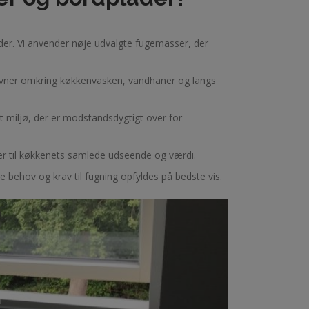
der. Vi anvender nøje udvalgte fugemasser, der
 revner omkring køkkenvasken, vandhaner og langs
dt miljø, der er modstandsdygtigt over for
ger til køkkenets samlede udseende og værdi.
kke behov og krav til fugning opfyldes på bedste vis.
r