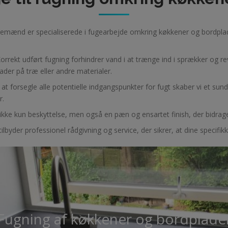
ugemænd er specialiserede i fugearbejde omkring køkkener og bordpla
Korrekt udført fugning forhindrer vand i at trænge ind i sprækker og
ader på træ eller andre materialer.
 at forsegle alle potentielle indgangspunkter for fugt skaber vi et sun
r.
 ikke kun beskyttelse, men også en pæn og ensartet finish, der bidra
i tilbyder professionel rådgivning og service, der sikrer, at dine specifi
Fugning af køkkener og bordplade