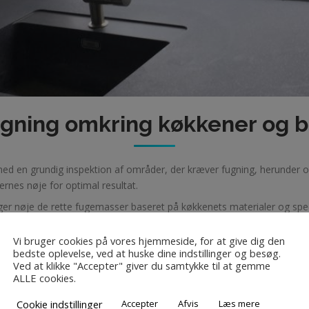
ugning omkring køkkener og 
r med en grundig inspektion af områder, der kræver fugning, herunder 
ernes nøje for optimal resultat.
lger nøje de rette fugemasser baseret på køkkenets materialer og spe
ygtige over for fugt, i en farve der matcher dit køkken og bordplade.
Vi bruger cookies på vores hjemmeside, for at give dig den
tet
: Vores erfarne håndværkere sikrer, at fugearbejdet udføres med 
bedste oplevelse, ved at huske dine indstillinger og besøg.
Ved at klikke "Accepter" giver du samtykke til at gemme
ALLE cookies.
Cookie indstillinger
Accepter
Afvis
Læs mere