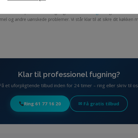
 udseende med professionel fugning?
Kontakt Unifuge
i dag for at høre
 og andre uønskede problemer. Vi står klar til at sikre dit køkken me
Klar til professionel fugning?
Få et uforpligtende tilbud inden for 24 timer – ring eller skriv til os
Ring 61 77 16 20
✉ Få gratis tilbud