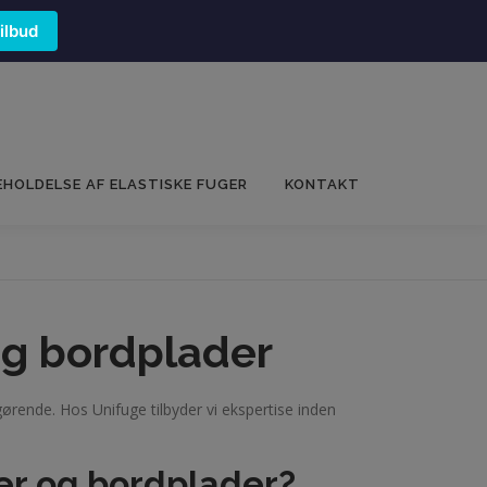
tilbud
EHOLDELSE AF ELASTISKE FUGER
KONTAKT
og bordplader
rende. Hos Unifuge tilbyder vi ekspertise inden
er og bordplader?