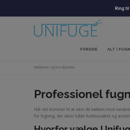
Ring til
Spring
til
indhold
FORSIDE
ALT I FUG
Køkkener og bordplader
Professionel fug
Når det kommer til at sikre dit køkken mod vandind
for fugning, der sikrer både funktionalitet og æsteti
Hvorfor vælge Unifug