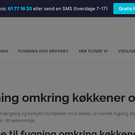
 os:
61 77 16 20
eller send en SMS (hverdage 7-17)
Gratis 
NING
FUGNING HOS ERHVERV
HER FUGER VI
VEDLIG
ning omkring køkkener 
trængning og beskytte bordplader mod skader, er korrekt fugning afgø
k i dit køkkenmiljø.
e til fugning omkring køkken