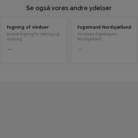
Se også vores andre ydelser
Fugning af vinduer
Fugemand Nordsjælland
Elastisk fugning for tætning og
Din lokale fugeekspert i
isolering
Nordsjælland
→
→