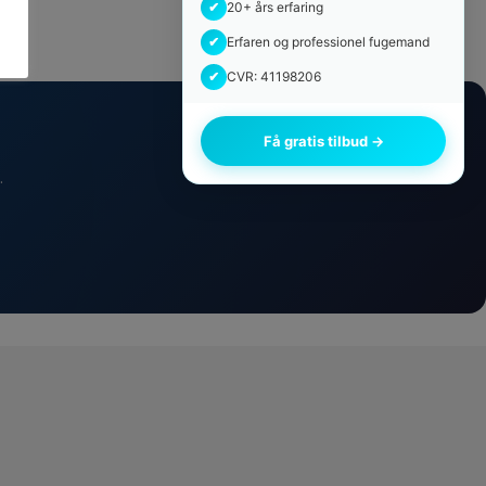
✔
20+ års erfaring
✔
Erfaren og professionel fugemand
✔
CVR: 41198206
Få gratis tilbud →
.