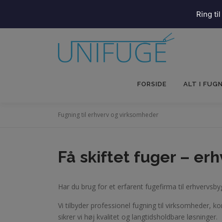
Ring til
Spring
til
indhold
FORSIDE
ALT I FUG
Fugning til erhverv og virksomheder
Få skiftet fuger – er
Har du brug for et erfarent fugefirma til erhvervsby
Vi tilbyder professionel fugning til virksomheder,
sikrer vi høj kvalitet og langtidsholdbare løsninger.