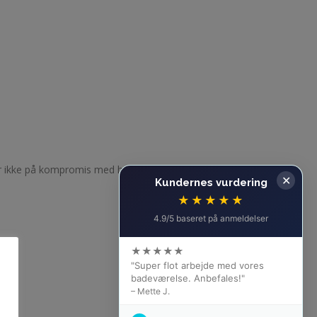
år ikke på kompromis med hverken finish eller
✕
Kundernes vurdering
★★★★★
4.9/5 baseret på anmeldelser
★★★★★
"Super flot arbejde med vores
badeværelse. Anbefales!"
– Mette J.