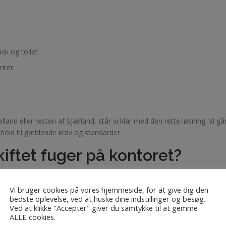
sk og toilet
nter
nd eller resten af Sjælland, står vi klar med den rette løsning. Vi g
enhold til gældende krav og standarder.
skiftet fuger på kontoret?
Vi bruger cookies på vores hjemmeside, for at give dig den
bedste oplevelse, ved at huske dine indstillinger og besøg.
Ved at klikke "Accepter" giver du samtykke til at gemme
ALLE cookies.