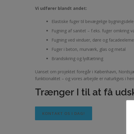
Vi udfører blandt andet:
Elastiske fuger til bevægelige bygningsdele
Fugning af sanitet – f.eks. fuger omkring va
Fugning ved vinduer, døre og facadeeleme
Fuger i beton, murværk, glas og metal
Brandsikring og lydtætning
Uanset om projektet foregår i København, Nordsjælla
funktionalitet – og vores arbejde er naturligvis i h
Trænger I til at få ud
KONTAKT OS I DAG!