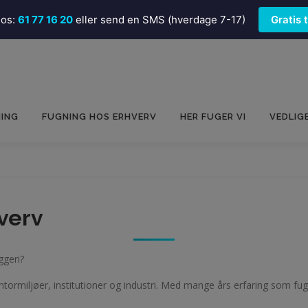
 os:
61 77 16 20
eller send en SMS (hverdage 7-17)
Gratis 
NING
FUGNING HOS ERHVERV
HER FUGER VI
VEDLIG
hverv
ggeri?
 kontormiljøer, institutioner og industri. Med mange års erfaring som