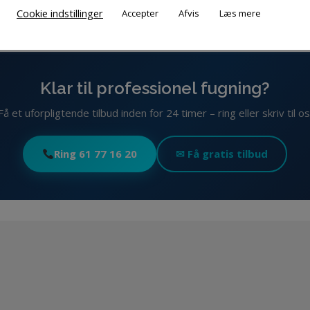
Cookie indstillinger
Accepter
Afvis
Læs mere
Klar til professionel fugning?
Få et uforpligtende tilbud inden for 24 timer – ring eller skriv til os
Ring 61 77 16 20
✉ Få gratis tilbud