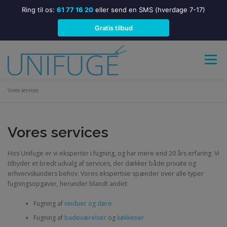
Ring til os:
61 77 16 20
eller send en SMS (hverdage 7-17)
Gratis tilbud
Spring
til
Menu
indhold
Vores services
FORSIDE
ALT I FUGNING
Vores services
FUGNING HOS ERHVERV
HER FUGER VI
Hos Unifuge er vi eksperter i fugning, og har mere end 20 års erfaring. Vi
tilbyder et bredt udvalg af services, der dækker både private og
erhvervskunders behov. Vores ekspertise spænder over alle typer
VEDLIGEHOLDELSE AF ELASTISKE FUGER
KONTAKT
fugningsopgaver, herunder blandt andet:
Fugning af
vinduer og døre
Fugning af
badeværelser
og
køkkener